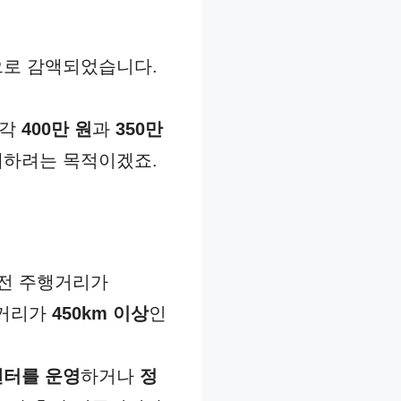
으로 감액되었습니다.
각각
400만 원
과
350만
대하려는 목적이겠죠.
충전 주행거리가
행거리가
450km 이상
인
센터를 운영
하거나
정