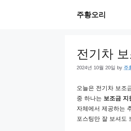
Skip
주황오리
to
content
전기차 보
2024년 10월 20일
by
주
오늘은 전기차 보조금
중 하나는
보조금 지
자체에서 제공하는 추
포스팅만 잘 보셔도 