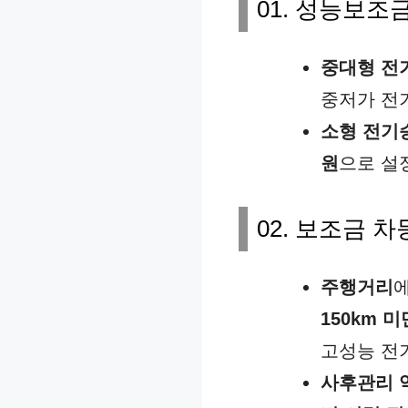
01. 성능보조
중대형 전
중저가 전
소형 전기
원
으로 설
02. 보조금 차
주행거리
150km 
고성능 전기
사후관리 