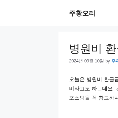
Skip
주황오리
to
content
병원비 환
2024년 09월 10일
by
주
오늘은 병원비 환급금
비라고도 하는데요.
포스팅을 꼭 참고하셔