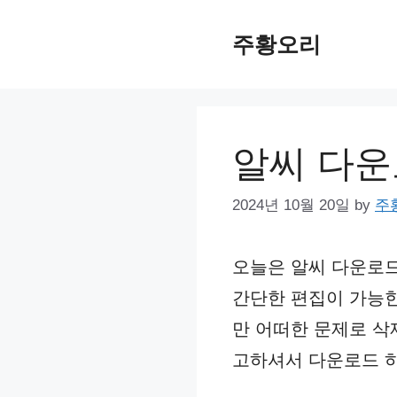
Skip
주황오리
to
content
알씨 다운
2024년 10월 20일
by
주
오늘은 알씨 다운로드
간단한 편집이 가능한
만 어떠한 문제로 삭
고하셔서 다운로드 