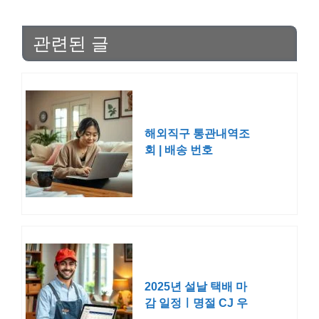
관련된 글
해외직구 통관내역조
회 | 배송 번호
2025년 설날 택배 마
감 일정ㅣ명절 CJ 우