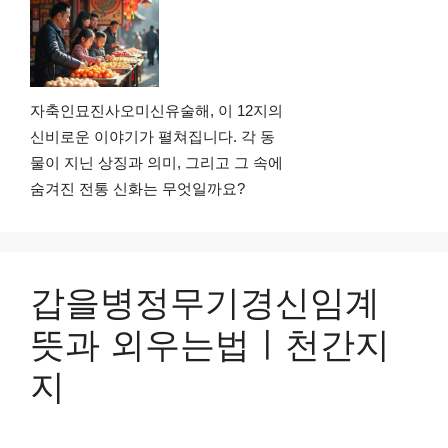
자축인묘진사오미신유술해, 이 12지의
신비로운 이야기가 펼쳐집니다. 각 동
물이 지닌 상징과 의미, 그리고 그 속에
숨겨진 전통 신화는 무엇일까요?
갑을병정무기경신임계
뜻과 외우는법ㅣ천간지
지