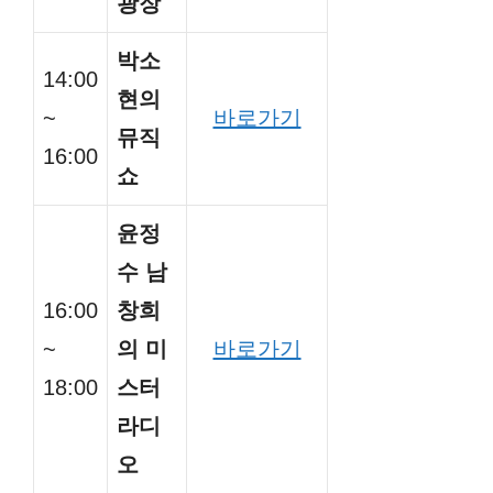
광장
박소
14:00
현의
~
바로가기
뮤직
16:00
쇼
윤정
수 남
16:00
창희
~
의 미
바로가기
18:00
스터
라디
오