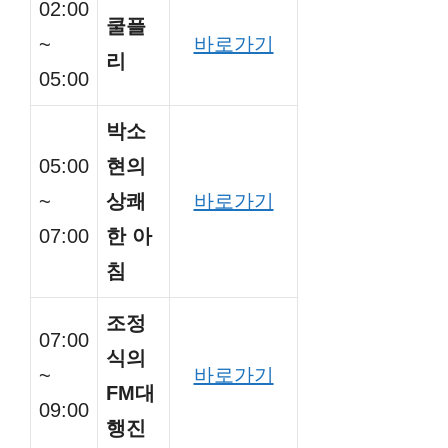
02:00
쿨플
~
바로가기
리
05:00
박소
05:00
현의
~
상쾌
바로가기
07:00
한 아
침
조정
07:00
식의
~
바로가기
FM대
09:00
행진