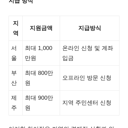
지급 방식
지
지원금액
지급방식
역
서
최대 1,000
온라인 신청 및 계좌
울
만원
입금
부
최대 800만
오프라인 방문 신청
산
원
제
최대 900만
지역 주민센터 신청
주
원