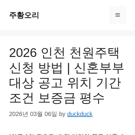
Skip
주황오리
to
Menu
content
2026 인천 천원주택
신청 방법 | 신혼부부
대상 공고 위치 기간
조건 보증금 평수
2026년 03월 06일
by
duckduck