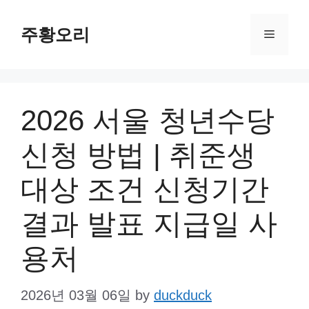
Skip
주황오리
to
Menu
content
2026 서울 청년수당
신청 방법 | 취준생
대상 조건 신청기간
결과 발표 지급일 사
용처
2026년 03월 06일
by
duckduck