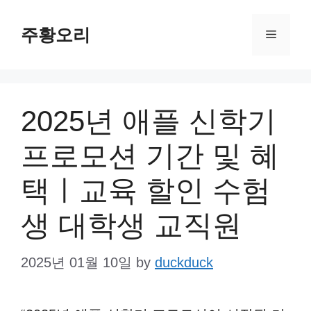
Skip
주황오리
to
Menu
content
2025년 애플 신학기
프로모션 기간 및 혜
택ㅣ교육 할인 수험
생 대학생 교직원
2025년 01월 10일
by
duckduck