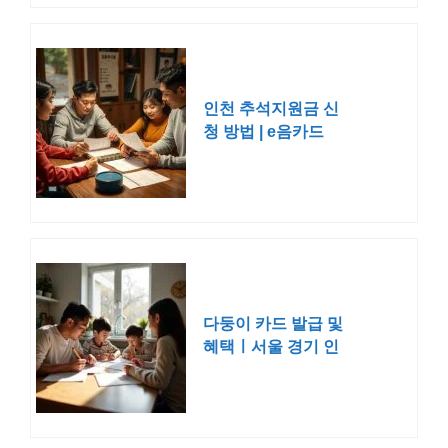
인천 추석지원금 신
청 방법 | e음카드
2025년 명절 위로금
다둥이 카드 발급 및
혜택ㅣ서울 경기 인
천