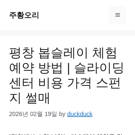
Skip
주황오리
to
Menu
content
평창 봅슬레이 체험
예약 방법 | 슬라이딩
센터 비용 가격 스펀
지 썰매
2026년 02월 19일
by
duckduck