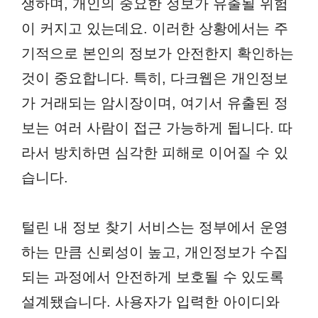
생하며, 개인의 중요한 정보가 유출될 위험
이 커지고 있는데요. 이러한 상황에서는 주
기적으로 본인의 정보가 안전한지 확인하는
것이 중요합니다. 특히, 다크웹은 개인정보
가 거래되는 암시장이며, 여기서 유출된 정
보는 여러 사람이 접근 가능하게 됩니다. 따
라서 방치하면 심각한 피해로 이어질 수 있
습니다.
털린 내 정보 찾기 서비스는 정부에서 운영
하는 만큼 신뢰성이 높고, 개인정보가 수집
되는 과정에서 안전하게 보호될 수 있도록
설계됐습니다. 사용자가 입력한 아이디와