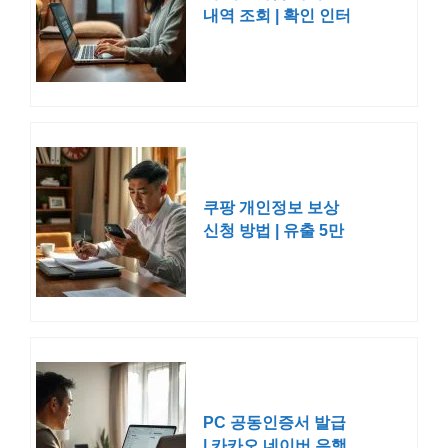
내역 조회 | 확인 인터
넷 탈퇴방법
쿠팡 개인정보 보상
신청 방법 | 유출 5만
원 쿠폰 지급일 수령
PC 공동인증서 발급
| 카카오 네이버 은행