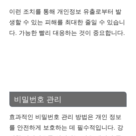
이런 조치를 통해 개인정보 유출로부터 발
생할 수 있는 피해를 최대한 줄일 수 있습니
다. 가능한 빨리 대응하는 것이 중요합니다.
비밀번호 관리
효과적인 비밀번호 관리 방법은 개인 정보
를 안전하게 보호하는 데 필수적입니다. 강