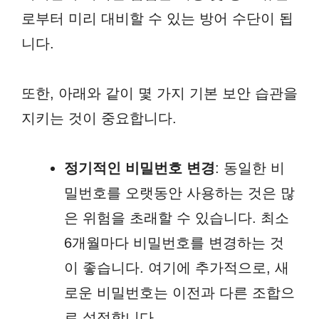
로부터 미리 대비할 수 있는 방어 수단이 됩
니다.
또한, 아래와 같이 몇 가지 기본 보안 습관을
지키는 것이 중요합니다.
정기적인 비밀번호 변경
: 동일한 비
밀번호를 오랫동안 사용하는 것은 많
은 위험을 초래할 수 있습니다. 최소
6개월마다 비밀번호를 변경하는 것
이 좋습니다. 여기에 추가적으로, 새
로운 비밀번호는 이전과 다른 조합으
로 설정합니다.