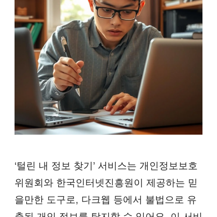
‘털린 내 정보 찾기’ 서비스는 개인정보보호
위원회와 한국인터넷진흥원이 제공하는 믿
을만한 도구로, 다크웹 등에서 불법으로 유
출된 개인 정보를 탐지할 수 있어요. 이 서비