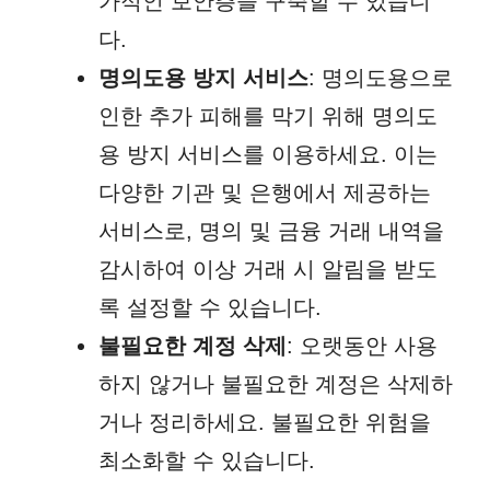
가적인 보안층을 구축할 수 있습니
다.
명의도용 방지 서비스
: 명의도용으로
인한 추가 피해를 막기 위해 명의도
용 방지 서비스를 이용하세요. 이는
다양한 기관 및 은행에서 제공하는
서비스로, 명의 및 금융 거래 내역을
감시하여 이상 거래 시 알림을 받도
록 설정할 수 있습니다.
불필요한 계정 삭제
: 오랫동안 사용
하지 않거나 불필요한 계정은 삭제하
거나 정리하세요. 불필요한 위험을
최소화할 수 있습니다.