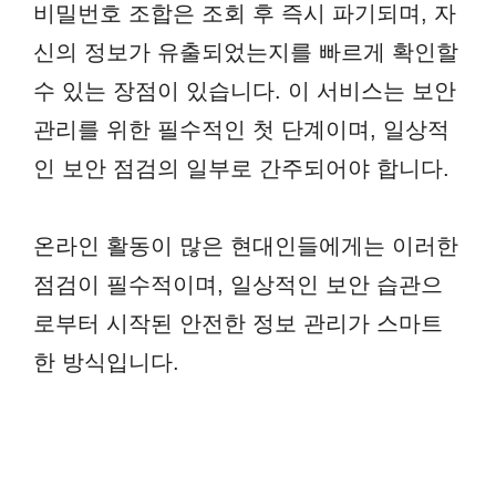
비밀번호 조합은 조회 후 즉시 파기되며, 자
신의 정보가 유출되었는지를 빠르게 확인할
수 있는 장점이 있습니다. 이 서비스는 보안
관리를 위한 필수적인 첫 단계이며, 일상적
인 보안 점검의 일부로 간주되어야 합니다.
온라인 활동이 많은 현대인들에게는 이러한
점검이 필수적이며, 일상적인 보안 습관으
로부터 시작된 안전한 정보 관리가 스마트
한 방식입니다.