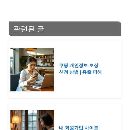
관련된 글
쿠팡 개인정보 보상
신청 방법 | 유출 피해
보상 하는 방법
내 회원가입 사이트