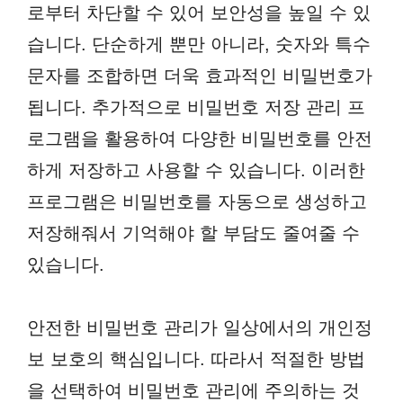
로부터 차단할 수 있어 보안성을 높일 수 있
습니다. 단순하게 뿐만 아니라, 숫자와 특수
문자를 조합하면 더욱 효과적인 비밀번호가
됩니다. 추가적으로 비밀번호 저장 관리 프
로그램을 활용하여 다양한 비밀번호를 안전
하게 저장하고 사용할 수 있습니다. 이러한
프로그램은 비밀번호를 자동으로 생성하고
저장해줘서 기억해야 할 부담도 줄여줄 수
있습니다.
안전한 비밀번호 관리가 일상에서의 개인정
보 보호의 핵심입니다. 따라서 적절한 방법
을 선택하여 비밀번호 관리에 주의하는 것