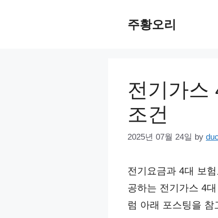
Skip
주황오리
to
content
전기가스 
조건
2025년 07월 24일
by
du
전기요금과 4대 보험
공하는 전기가스 4대
럼 아래 포스팅을 참