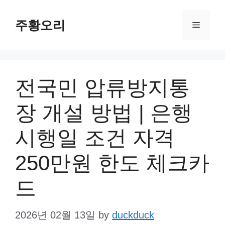
Skip
주황오리
to
Menu
content
전국민 압류방지통
장 개설 방법 | 은행
시행일 조건 자격
250만원 한도 체크카
드
2026년 02월 13일
by
duckduck