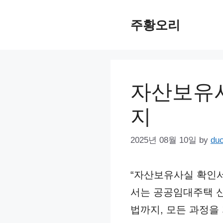
Skip
주황오리
to
content
자산보유사
지
2025년 08월 10일
by
du
“자산보유사실 확인서
서는 공공임대주택 신
법까지, 모든 과정을