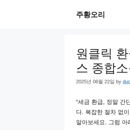
Skip
주황오리
to
content
원클릭 환
스 종합
2025년 06월 22일
by
du
“세금 환급, 정말 
다. 복잡한 절차 없
알아보세요. 그럼 아