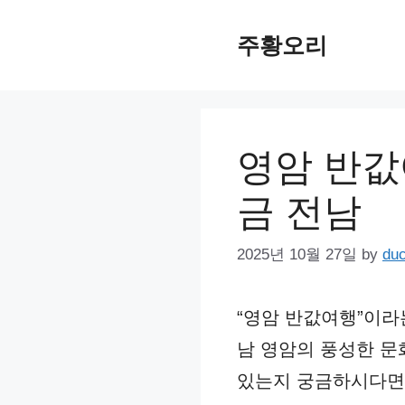
Skip
주황오리
to
content
영암 반값
금 전남
2025년 10월 27일
by
du
“영암 반값여행”이라
남 영암의 풍성한 문
있는지 궁금하시다면,