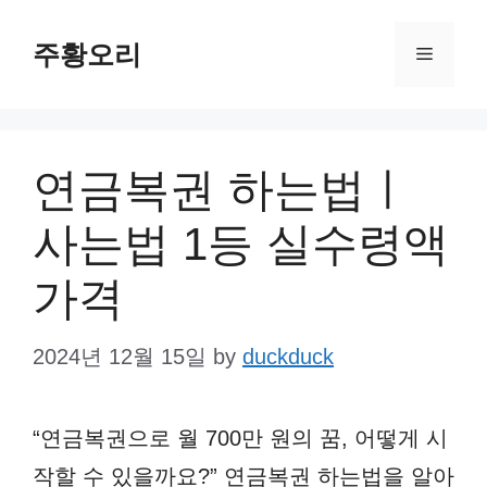
Skip
주황오리
to
Menu
content
연금복권 하는법ㅣ
사는법 1등 실수령액
가격
2024년 12월 15일
by
duckduck
“연금복권으로 월 700만 원의 꿈, 어떻게 시
작할 수 있을까요?” 연금복권 하는법을 알아