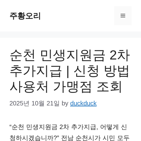
Skip
주황오리
to
Menu
content
순천 민생지원금 2차
추가지급 | 신청 방법
사용처 가맹점 조회
2025년 10월 21일
by
duckduck
“순천 민생지원금 2차 추가지급, 어떻게 신
청하시겠습니까?” 전남 순천시가 시민 모두