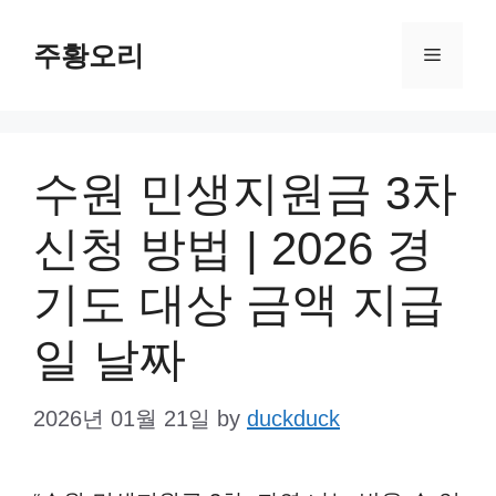
Skip
주황오리
to
Menu
content
수원 민생지원금 3차
신청 방법 | 2026 경
기도 대상 금액 지급
일 날짜
2026년 01월 21일
by
duckduck