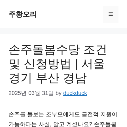
Skip
주황오리
to
Menu
content
손주돌봄수당 조건
및 신청방법 | 서울
경기 부산 경남
2025년 03월 31일
by
duckduck
손주를 돌보는 조부모에게도 금전적 지원이
가능하다는 사실, 알고 계셨나요? 손주돌봄