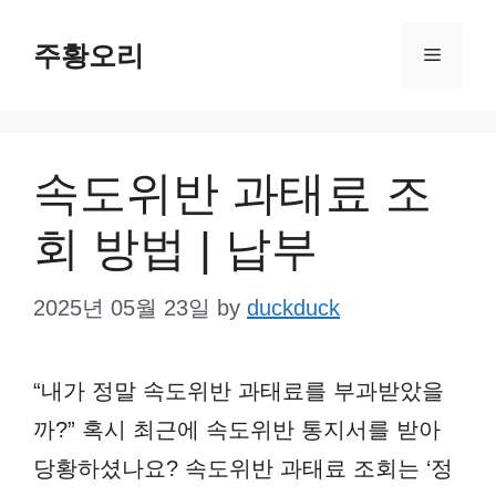
Skip
주황오리
to
Menu
content
속도위반 과태료 조
회 방법 | 납부
2025년 05월 23일
by
duckduck
“내가 정말 속도위반 과태료를 부과받았을
까?” 혹시 최근에 속도위반 통지서를 받아
당황하셨나요? 속도위반 과태료 조회는 ‘정