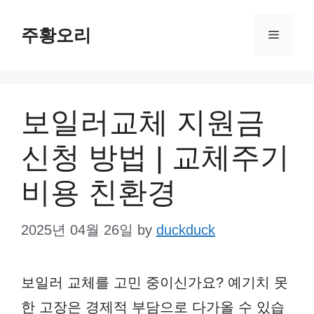
Skip
주황오리
to
Menu
content
보일러교체 지원금
신청 방법 | 교체주기
비용 친환경
2025년 04월 26일
by
duckduck
보일러 교체를 고민 중이신가요? 예기치 못
한 고장은 경제적 부담으로 다가올 수 있습