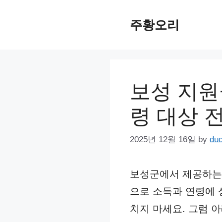
Skip
주황오리
to
content
보성 지원금
령 대상 
2025년 12월 16일
by
du
보성군에서 제공하는 
으로 소득과 연령에 
치지 마세요. 그럼 