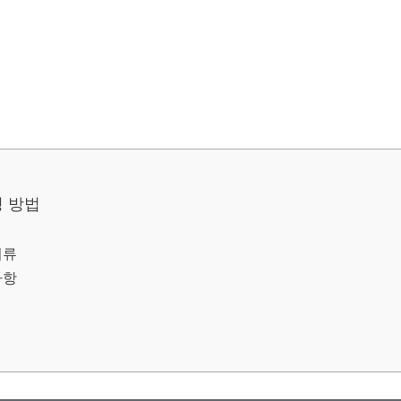
청 방법
서류
사항