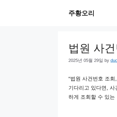
Skip
주황오리
to
content
법원 사건
2025년 05월 29일
by
du
“법원 사건번호 조회
기다리고 있다면, 사
하게 조회할 수 있는