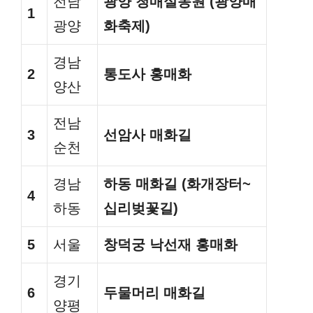
전남
광양 청매실농원 (광양매
1
광양
화축제)
경남
2
통도사 홍매화
양산
전남
3
선암사 매화길
순천
경남
하동 매화길 (화개장터~
4
하동
십리벚꽃길)
5
서울
창덕궁 낙선재 홍매화
경기
6
두물머리 매화길
양평