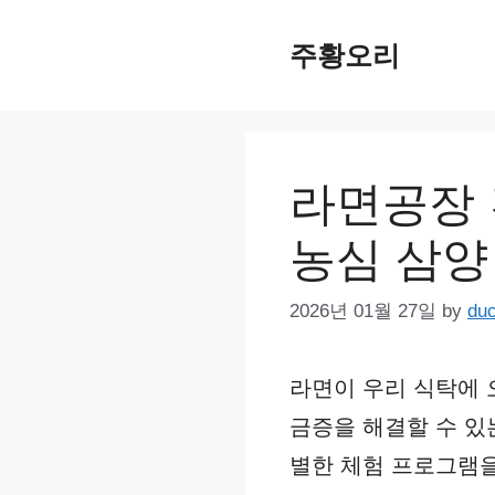
Skip
주황오리
to
content
라면공장 견
농심 삼양
2026년 01월 27일
by
du
라면이 우리 식탁에 
금증을 해결할 수 있
별한 체험 프로그램을