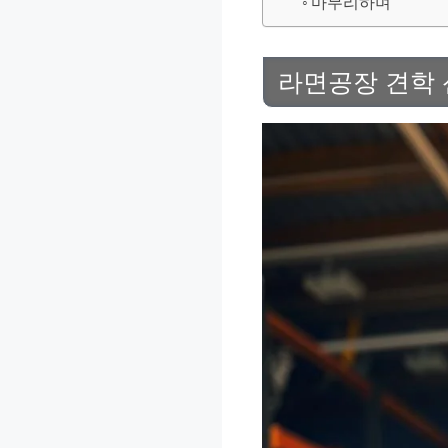
마무리하며
라면공장 견학 