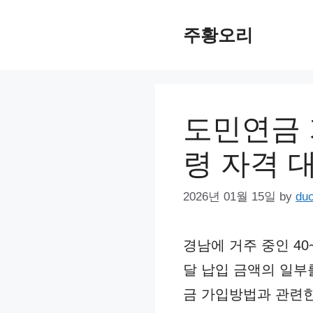
Skip
주황오리
to
content
도민연금 
령 자격 
2026년 01월 15일
by
du
경남에 거주 중인 4
달 납입 금액의 일부
금 가입방법과 관련한