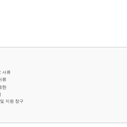
요 서류
서류
제한
액
및 지원 창구