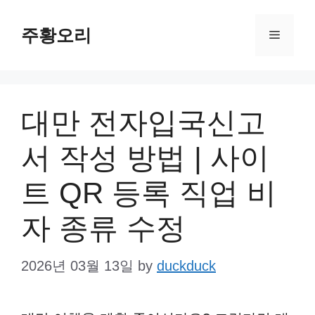
Skip
주황오리
to
Menu
content
대만 전자입국신고
서 작성 방법 | 사이
트 QR 등록 직업 비
자 종류 수정
2026년 03월 13일
by
duckduck