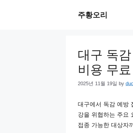
Skip
주황오리
to
content
대구 독감
비용 무료
2025년 11월 19일
by
du
대구에서 독감 예방 
강을 위협하는 주요 
접종 가능한 대상자까