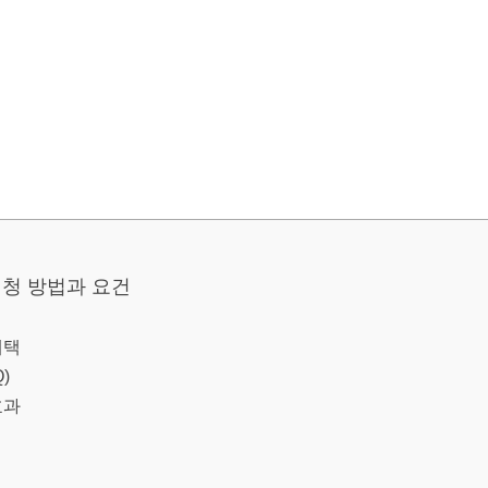
청 방법과 요건
혜택
)
효과