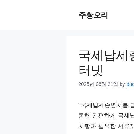
Skip
주황오리
to
content
국세납세증
터넷
2025년 06월 21일
by
du
“국세납세증명서를 
통해 간편하게 국세납
사항과 필요한 서류까