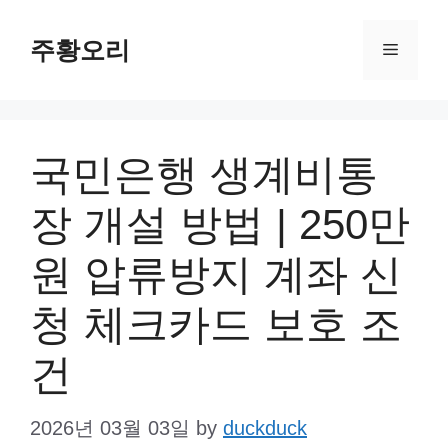
Skip
주황오리
to
Menu
content
국민은행 생계비통
장 개설 방법 | 250만
원 압류방지 계좌 신
청 체크카드 보호 조
건
2026년 03월 03일
by
duckduck