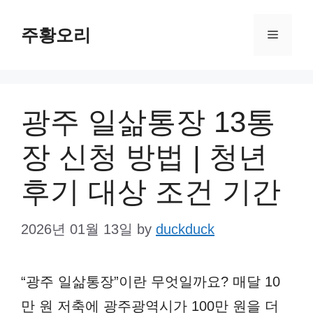
Skip
주황오리
to
Menu
content
광주 일삶통장 13통
장 신청 방법 | 청년
후기 대상 조건 기간
2026년 01월 13일
by
duckduck
“광주 일삶통장”이란 무엇일까요? 매달 10
만 원 저축에 광주광역시가 100만 원을 더