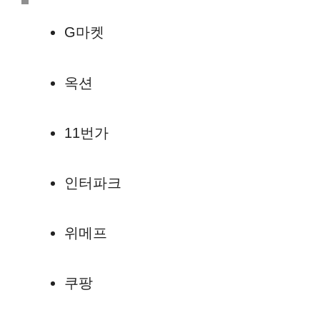
G마켓
옥션
11번가
인터파크
위메프
쿠팡