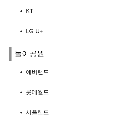
KT
LG U+
놀이공원
에버랜드
롯데월드
서울랜드