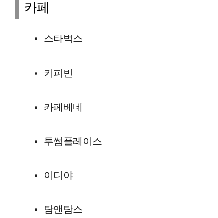
카페
스타벅스
커피빈
카페베네
투썸플레이스
이디야
탐앤탐스