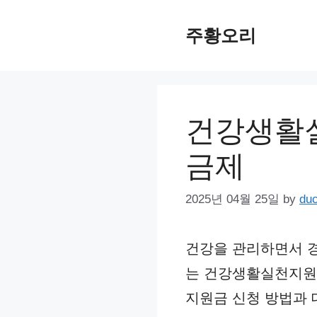
Skip
주황오리
to
content
건강생활실
금제
2025년 04월 25일
by
du
건강을 관리하면서 
는 건강생활실천지원
지원금 신청 방법과 